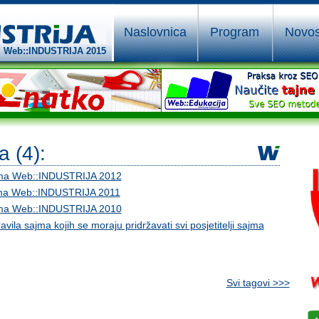
Naslovnica
Program
Novos
Web::INDUSTRIJA 2015
a (4):
sajma Web::INDUSTRIJA 2012
sajma Web::INDUSTRIJA 2011
sajma Web::INDUSTRIJA 2010
vila sajma kojih se moraju pridržavati svi posjetitelji sajma
Svi tagovi >>>