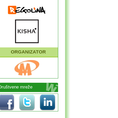
ORGANIZATOR
Društvene mreže