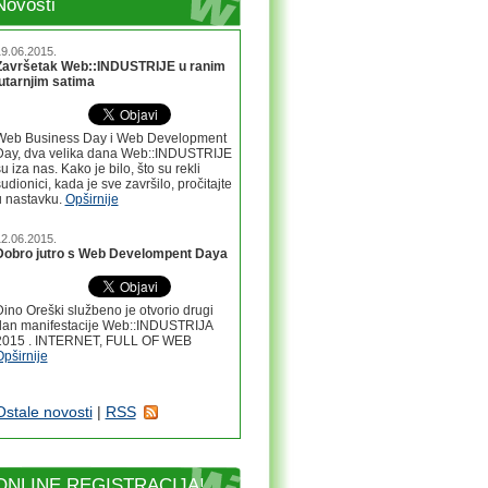
Novosti
9.06.2015.
Završetak Web::INDUSTRIJE u ranim
jutarnjim satima
Web Business Day i Web Development
Day, dva velika dana Web::INDUSTRIJE
u iza nas. Kako je bilo, što su rekli
udionici, kada je sve završilo, pročitajte
u nastavku.
Opširnije
2.06.2015.
Dobro jutro s Web Develompent Daya
ino Oreški službeno je otvorio drugi
dan manifestacije Web::INDUSTRIJA
2015 . INTERNET, FULL OF WEB
pširnije
Ostale novosti
|
RSS
ONLINE REGISTRACIJA!