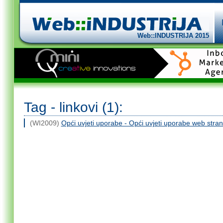
Web::INDUSTRIJA 2015
Tag - linkovi (1):
(WI2009)
Opći uvjeti uporabe - Opći uvjeti uporabe web st