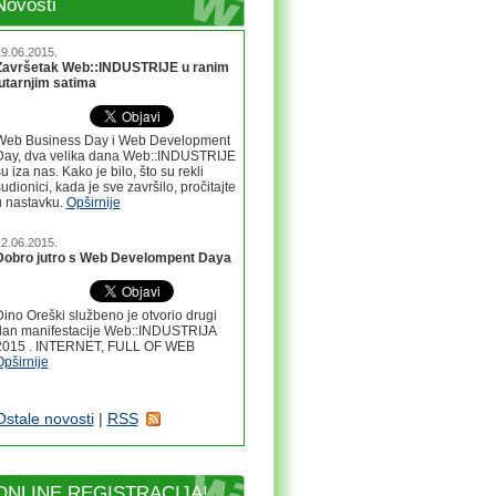
Novosti
9.06.2015.
Završetak Web::INDUSTRIJE u ranim
jutarnjim satima
Web Business Day i Web Development
Day, dva velika dana Web::INDUSTRIJE
u iza nas. Kako je bilo, što su rekli
udionici, kada je sve završilo, pročitajte
u nastavku.
Opširnije
2.06.2015.
Dobro jutro s Web Develompent Daya
ino Oreški službeno je otvorio drugi
dan manifestacije Web::INDUSTRIJA
2015 . INTERNET, FULL OF WEB
pširnije
Ostale novosti
|
RSS
ONLINE REGISTRACIJA!