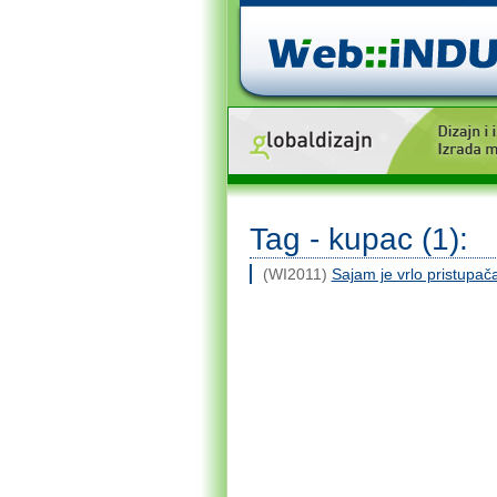
Tag - kupac (1):
(WI2011)
Sajam je vrlo pristupač