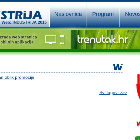
Naslovnica
Program
Novos
Web::INDUSTRIJA 2015
an oblik promocije
Svi tagovi >>>