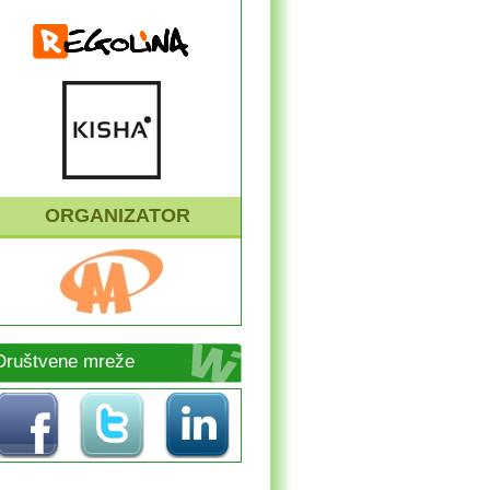
ORGANIZATOR
Društvene mreže