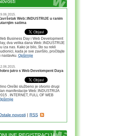
Novosti
9.06.2015.
Završetak Web::INDUSTRIJE u ranim
jutarnjim satima
Web Business Day i Web Development
Day, dva velika dana Web::INDUSTRIJE
u iza nas. Kako je bilo, što su rekli
udionici, kada je sve završilo, pročitajte
u nastavku.
Opširnije
2.06.2015.
Dobro jutro s Web Develompent Daya
ino Oreški službeno je otvorio drugi
dan manifestacije Web::INDUSTRIJA
2015 . INTERNET, FULL OF WEB
pširnije
Ostale novosti
|
RSS
ONLINE REGISTRACIJA!