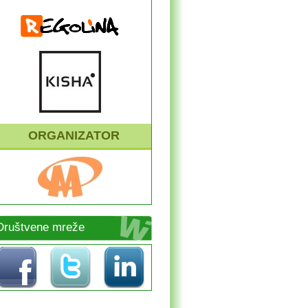
ORGANIZATOR
Društvene mreže