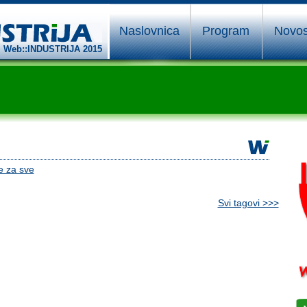
Naslovnica
Program
Novos
Web::INDUSTRIJA 2015
e za sve
Svi tagovi >>>