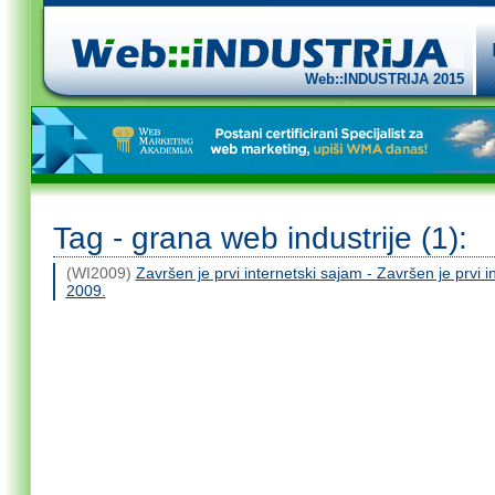
Web::INDUSTRIJA 2015
Tag - grana web industrije (1):
(WI2009)
Završen je prvi internetski sajam - Završen je prv
2009.